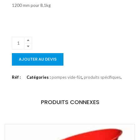
1200 mm pour 8,1kg
AJOUTER AU DEVIS
Réf :
Catégories :
pompes vide-fût
,
produits spécifiques
.
PRODUITS CONNEXES