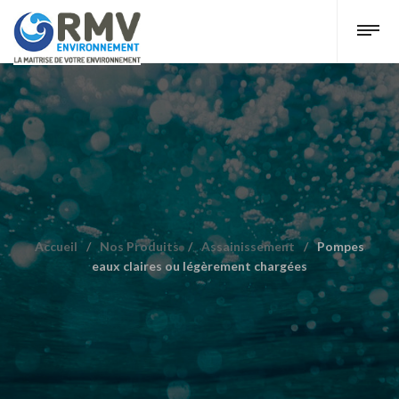
Accueil
/
Nos Produits
/
Assainissement
/
Pompes
eaux claires ou légèrement chargées