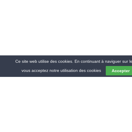
Ce site web utilise des cookies. En continuant à naviguer sur le
vous acceptez notre utilisation des cookies
Accepter
© 2018 RMV ENVIRONNEMENT
QUI SOMMES-NOUS ?
CONTACTEZ NOUS
MENTIONS LÉGALES