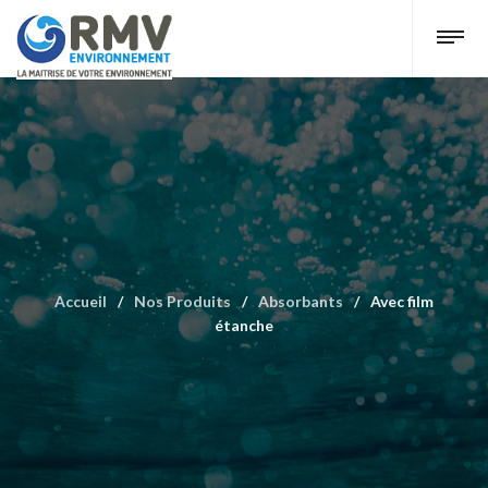
Accueil
/
Nos Produits
/
Absorbants
/
Avec film
étanche