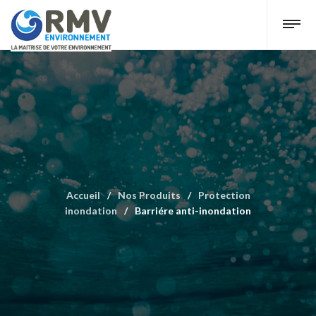
Accueil
/
Nos Produits
/
Protection
inondation
/
Barriére anti-inondation