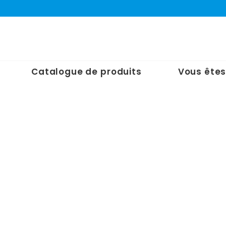
Catalogue de produits
Vous êtes
-mail. Vous recevrez un lien par e-mail pour créer un nouveau mot de pas
AVIGATIONS
CATÉGORIES DE PRODUITS