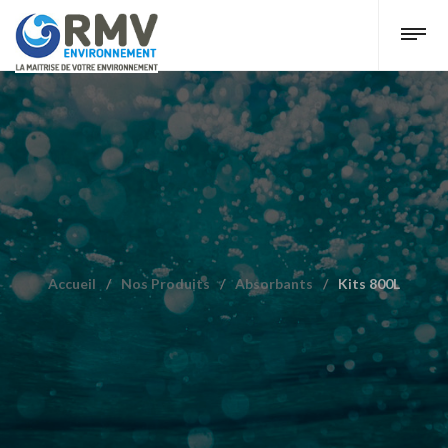
Accueil
/
Nos Produits
/
Absorbants
/
Kits 800L