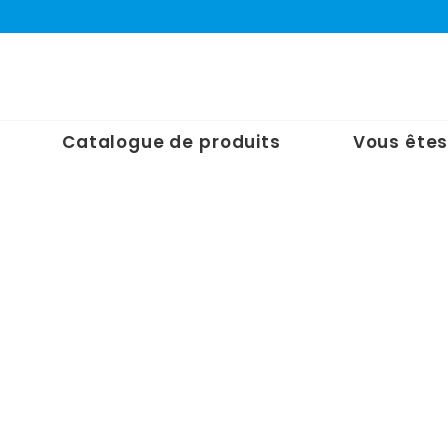
Catalogue de produits
Vous êtes
Accueil
/
Nos Produits
/
Obturateurs
/
Rectangulaire