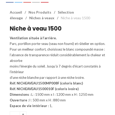
Accueil
/
Nos Produits
/
Sélection
élevage
/
Niches à veaux
/
Niche à veau 1500
Niche à veau 1500
Ventilation située à l’arrière.
Parc, portillon porte-seau (seau non fourni) et râtelier en option.
Pour un meilleur confort, choisissez le blanc compoundé masse :
l’absence de transparence réduit considérablement la chaleur et
absorbe
moins l’énergie du soleil. Jusqu’à 7 degrés d’écart constatés à
l’intérieur
d’une niche blanche par rapport à une niche ivoire.
Réf. NICHEAVEAU1500MP008F (coloris blanc)
Réf. NICHEAVEAU1500010F (coloris ivoire)
Dimensions :
L : 1500 mm x l : 1200 mm x H : 1250 mm
Ouverture :
l : 500 mm x H : 880 mm
Espace de vie intérieur :
1,