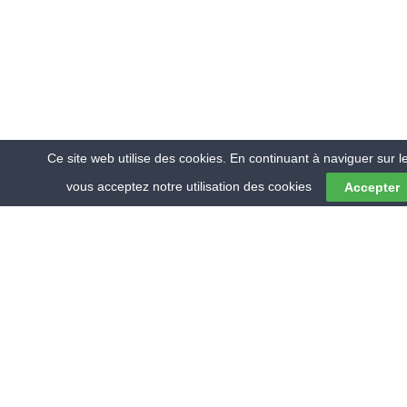
Ce site web utilise des cookies. En continuant à naviguer sur le
vous acceptez notre utilisation des cookies
Accepter
© 2018 RMV ENVIRONNEMENT
QUI SOMMES-NOUS ?
CONTACTEZ NOUS
MENTIONS LÉGALES