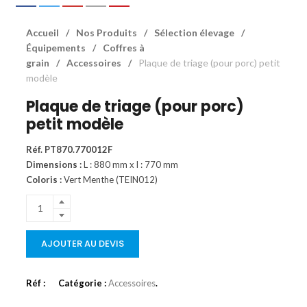
Accueil
/
Nos Produits
/
Sélection élevage
/
Équipements
/
Coffres à
grain
/
Accessoires
/
Plaque de triage (pour porc) petit
modèle
Plaque de triage (pour porc)
petit modèle
Réf. PT870.770012F
Dimensions :
L : 880 mm x l : 770 mm
Coloris :
Vert Menthe (TEIN012)
AJOUTER AU DEVIS
Réf :
Catégorie :
Accessoires
.