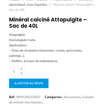
absorbant tous liquides
/
Minéral calciné Attapulgite –
Sac de 40L
Minéral calciné Attapulgite –
Sac de 40L
Attapulgite
Homologuée route
Applications :
– Voies de circulation (chaussées, routes, autoroutes,
parkings…).
– Ateliers, travaux de maintenance.
AJOUTER AU DEVIS
Réf :
RMVGMG030DI
Catégories :
Absorbants
,
Granulés
absorbant tous liquides
.