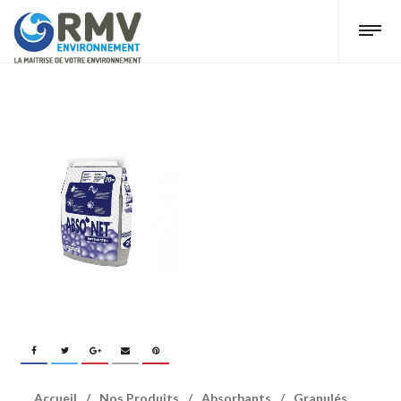
Accueil
/
Nos Produits
/
Absorbants
/
Granulés