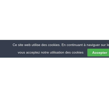
Ce site web utilise des cookies. En continuant à naviguer sur le
vous acceptez notre utilisation des cookies
Accepter
© 2018 RMV ENVIRONNEMENT
QUI SOMMES-NOUS ?
CONTACTEZ NOUS
MENTIONS LÉGALES