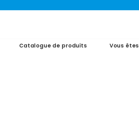
Catalogue de produits
Vous êtes
Accueil
/
Nos
Produits
/
Absorbants
/
Coussins
/
Coussin absorb
en flocons : 100 % polypropylène
Coussin absorbant en flocons 
100 % polypropylène
Dimension : 40 cm x 40 cm
Unité de vente : carton de 16 coussins
Poids net : 8 kg
Pouvoir d’absorbtion : 110 L
Palettisation : 12 unités