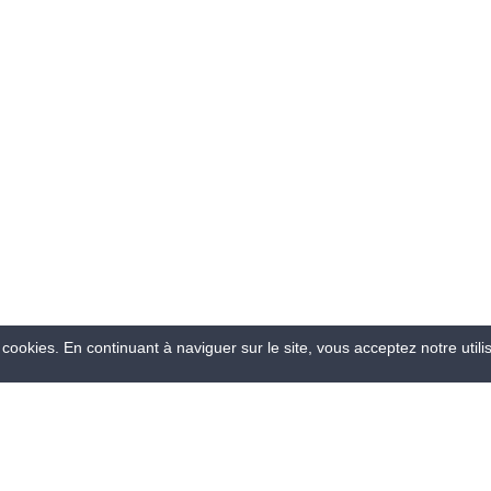
PARTICULIER
PRODUITS SPÉCIFIQUES
PROTECTION INCENDIE
PROTECTION INONDATION
PROTECTIONS, ENVIRONNEM
TRAVAIL
RÉTENTION
SÉLECTION ÉLEVAGE
TAPIS INDUSTRIELS
 cookies. En continuant à naviguer sur le site, vous acceptez notre utili