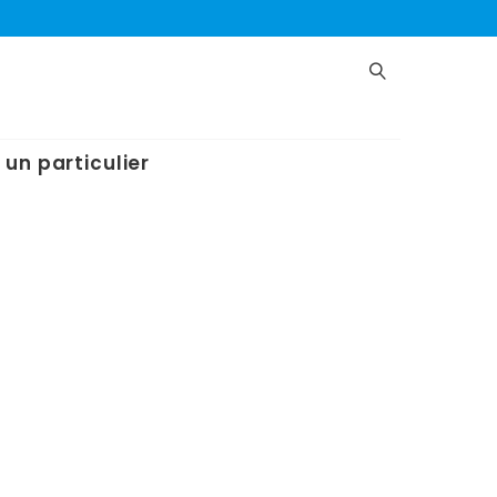
 un particulier
Catégories de produits
ant
Absorbants
Armoire De Sécurité
:
Assainissement
Nettoyant/désinfectant
Obturateurs
Produits Spécifiques
Protection Incendie
Protection Inondation
Protections, Environnement De Travail