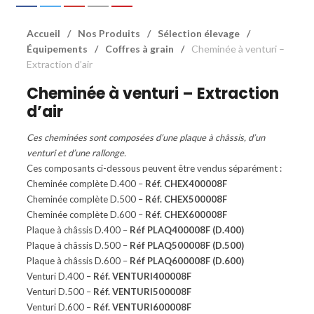
Accueil
/
Nos Produits
/
Sélection élevage
/
Équipements
/
Coffres à grain
/
Cheminée à venturi –
Extraction d’air
Cheminée à venturi – Extraction
d’air
Ces cheminées sont composées d’une plaque à châssis, d’un
venturi et d’une rallonge.
Ces composants ci-dessous peuvent être vendus séparément :
Cheminée complète D.400 –
Réf. CHEX400008F
Cheminée complète D.500 –
Réf. CHEX500008F
Cheminée complète D.600 –
Réf. CHEX600008F
Plaque à châssis D.400 –
Réf PLAQ400008F (D.400)
Plaque à châssis D.500 –
Réf PLAQ500008F (D.500)
Plaque à châssis D.600 –
Réf PLAQ600008F (D.600)
Venturi D.400 –
Réf. VENTURI400008F
Venturi D.500 –
Réf. VENTURI500008F
Venturi D.600 –
Réf. VENTURI600008F