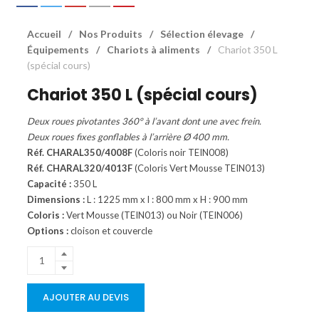
Accueil
/
Nos Produits
/
Sélection élevage
/
Équipements
/
Chariots à aliments
/
Chariot 350 L
(spécial cours)
Chariot 350 L (spécial cours)
Deux roues pivotantes 360° à l’avant dont une avec frein.
Deux roues fixes gonflables à l’arrière Ø 400 mm.
Réf. CHARAL350/4008F
(Coloris noir TEIN008)
Réf. CHARAL320/4013F
(Coloris Vert Mousse TEIN013)
Capacité :
350 L
Dimensions :
L : 1225 mm x l : 800 mm x H : 900 mm
Coloris :
Vert Mousse (TEIN013) ou Noir (TEIN006)
Options :
cloison et couvercle
AJOUTER AU DEVIS