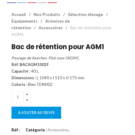
Accueil
/
Nos Produits
/
Sélection élevage
/
Équipements
/
Armoires de
rétention
/
Accessoires
/
Bac de rétention pour
AGM1
Bac de rétention pour AGM1
Passage de fourches. Fixé sous l’AGM1.
Réf. BACAGM1002F
Capacité :
40 L
Dimensions :
L 1040 x l 510 x H 175 mm
Coloris :
Bleu TEIN002
AJOUTER AU DEVIS
Réf :
Catégorie :
Accessoires
.