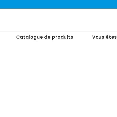
Catalogue de produits
Vous êtes
Accueil
/
Nos Produits
/
Rétention
/
Bacs petite
capacité
/
Bac de rétention – Petite capacité – 63 L
Bac de rétention – Petite
capacité – 63 L
Dimensions : 1000 x 605 x 200 mm
Polyéthylène
Capacité de 63 L
Dimensions : 1000 x 605 x 200 mm