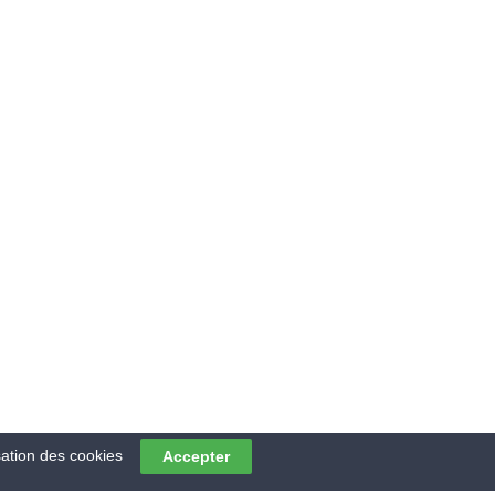
Email : contact@rmv-
environnement.fr
Tél : 03 28 62 93 88
ENT DE
sation des cookies
Accepter