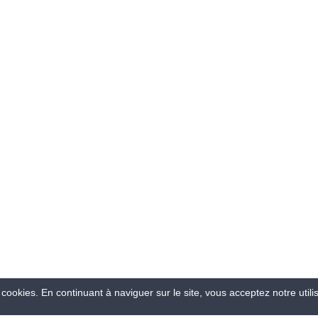
GUE DE PRODUITS
INDUSTRIEL
ES UN PARTICULIER
NETTOYANT/DÉSINFECTANT
TEZ NOUS
OBTURATEURS
PARTICULIER
PRODUITS SPÉCIFIQUES
PROTECTION INCENDIE
PROTECTION INONDATION
PROTECTIONS, ENVIRONNEM
TRAVAIL
RÉTENTION
SÉLECTION ÉLEVAGE
TAPIS INDUSTRIELS
 cookies. En continuant à naviguer sur le site, vous acceptez notre utili