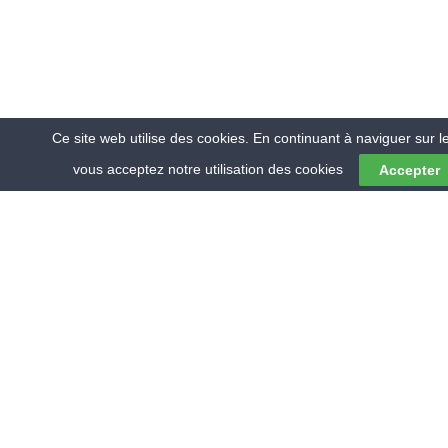
Ce site web utilise des cookies. En continuant à naviguer sur le
vous acceptez notre utilisation des cookies
Accepter
© 2018 RMV ENVIRONNEMENT
QUI SOMMES-NOUS ?
CONTACTEZ NOUS
MENTIONS LÉGALES