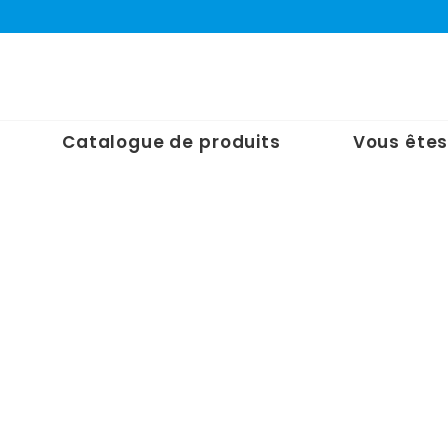
Catalogue de produits
Vous êtes
Accueil
/
Nos Produits
/
Armoire de
sécurité
/
Résistance au feu 15'
/
Armoires pour produ
corrosifs – Résistance au feu 15′
Armoires pour produits corros
– Résistance au feu 15′
Capacité 227 L
860 x 860 x H1650 mm
2 Étagères – Poids : 168 kg
Étagère supplémentaire : JU910B