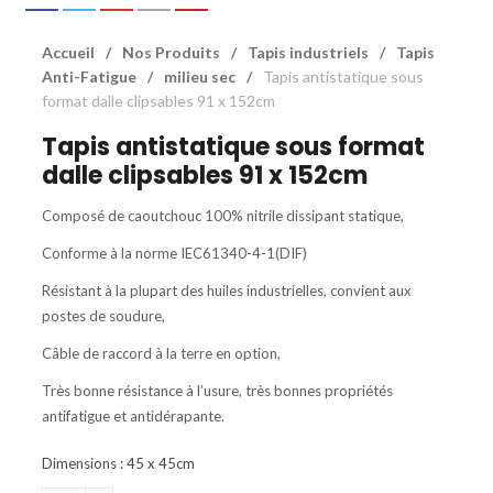
Accueil
/
Nos Produits
/
Tapis industriels
/
Tapis
Anti-Fatigue
/
milieu sec
/
Tapis antistatique sous
format dalle clipsables 91 x 152cm
Tapis antistatique sous format
dalle clipsables 91 x 152cm
Composé de caoutchouc 100% nitrile dissipant statique,
Conforme à la norme IEC61340-4-1(DIF)
Résistant à la plupart des huiles industrielles, convient aux
postes de soudure,
Câble de raccord à la terre en option,
Très bonne résistance à l’usure, très bonnes propriétés
antifatigue et antidérapante.
Dimensions : 45 x 45cm